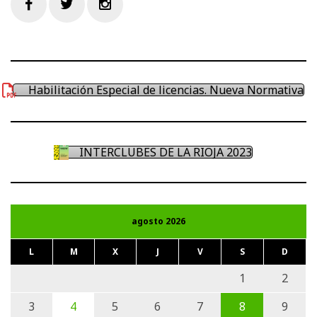
Facebook
Twitter
Instagram
Habilitación Especial de licencias. Nueva Normativa
INTERCLUBES DE LA RIOJA 2023
agosto 2026
L
M
X
J
V
S
D
1
2
3
4
5
6
7
8
9