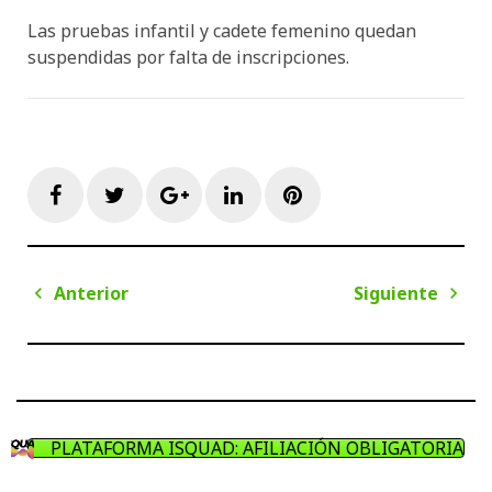
Las pruebas infantil y cadete femenino quedan
suspendidas por falta de inscripciones.
Facebook
Twitter
Google+
LinkedIn
Pinterest
Navegación
Anterior
Siguiente
de
Anterior
Sigui
entradas
PLATAFORMA ISQUAD: AFILIACIÓN OBLIGATORIA