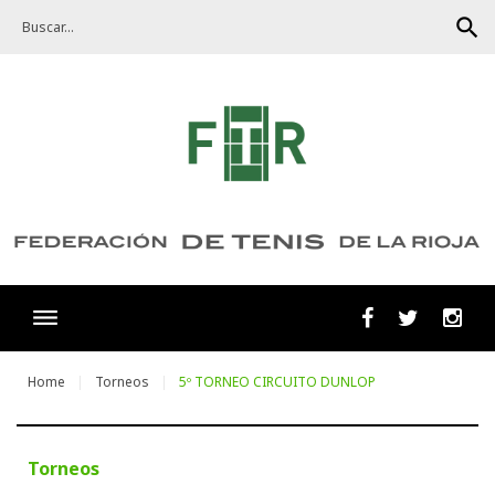
Skip
search
to
content
Facebook
Twitter
Ins
Home
Torneos
5º TORNEO CIRCUITO DUNLOP
Torneos