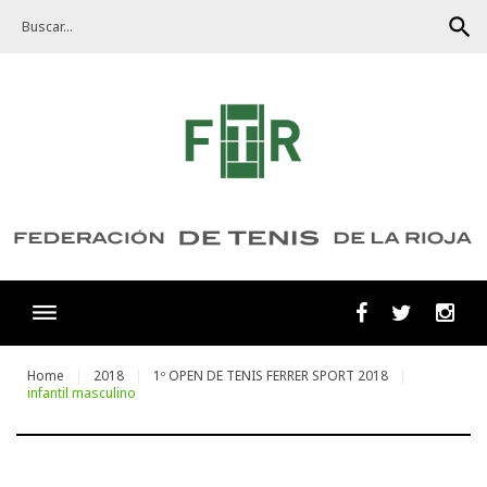
Skip
search
to
content
Facebook
Twitter
Ins
Home
2018
1º OPEN DE TENIS FERRER SPORT 2018
infantil masculino