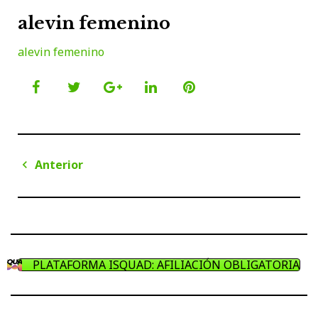
alevin femenino
alevin femenino
Facebook
Twitter
Google+
LinkedIn
Pinterest
Navegación
Anterior
de
Anterior
entradas
PLATAFORMA ISQUAD: AFILIACIÓN OBLIGATORIA