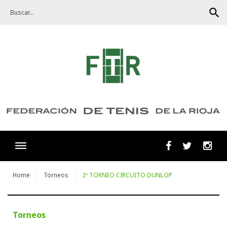
Skip
search
to
content
Facebook
Twitter
Ins
Home
Torneos
2º TORNEO CIRCUITO DUNLOP
Torneos