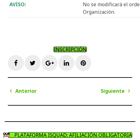
AVISO:
No se modificará el orde
Organización.
INSCRIPCIÓN
Facebook
Twitter
Google+
LinkedIn
Pinterest
Navegación
Anterior
Siguiente
de
Anterior
Sigui
entradas
PLATAFORMA ISQUAD: AFILIACIÓN OBLIGATORIA