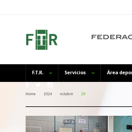
Skip
to
content
F.T.R.
Servicios
Área depo
Facebook
Twitter
Instagram
Home
2024
octubre
29
Día: