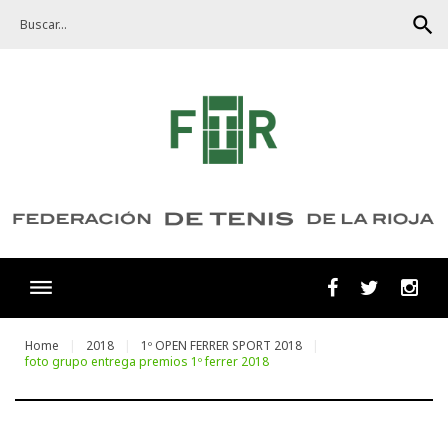
Skip
search
to
content
Facebook
Twitter
Ins
Home
2018
1º OPEN FERRER SPORT 2018
foto grupo entrega premios 1º ferrer 2018