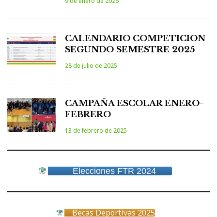
9 de enero de 2026
e
E
v
CALENDARIO COMPETICION
e
SEGUNDO SEMESTRE 2025
n
28 de julio de 2025
t
o
s
CAMPAÑA ESCOLAR ENERO-
FEBRERO
13 de febrero de 2025
Elecciones FTR 2024
Becas Deportivas 2025