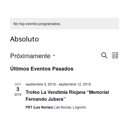
No hay eventos programados.
Absoluto
N
Próximamente
N
B
L
a
u
a
S
i
Últimos Eventos Pasados
s
v
e
s
v
c
e
l
t
e
a
g
a
e
septiembre 3, 2016
-
septiembre 12, 2016
SEP
r
g
3
c
a
Trofeo La Vendimia Riojana “Memorial
2016
a
c
c
Fernando Jubera”
c
i
i
FRT (Las Norias)
Las Norias, Logroño
i
o
ó
n
ó
n
a
n