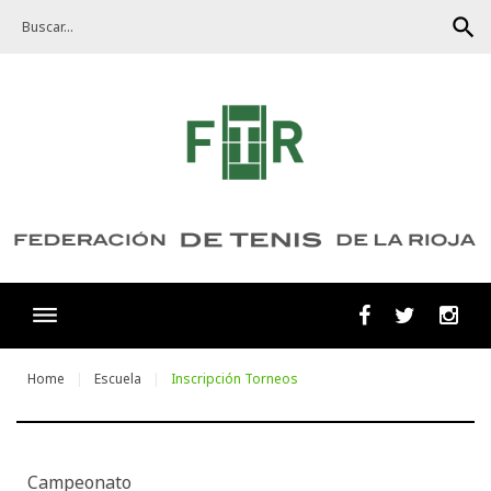
Skip
search
to
content
Facebook
Twitter
Ins
Home
Escuela
Inscripción Torneos
Inscripción
Campeonato