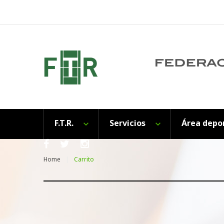
Skip
to
content
F.T.R.
Servicios
Área depo
Facebook
Twitter
Instagram
Home
Carrito
Carrito