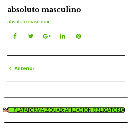
absoluto masculino
absoluto masculino
Facebook
Twitter
Google+
LinkedIn
Pinterest
Navegación
Anterior
de
Anterior
entradas
PLATAFORMA ISQUAD: AFILIACIÓN OBLIGATORIA