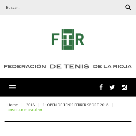
Skip
search
to
content
Facebook
Twitter
Ins
Home
2018
1º OPEN DE TENIS FERRER SPORT 2018
absoluto masculino