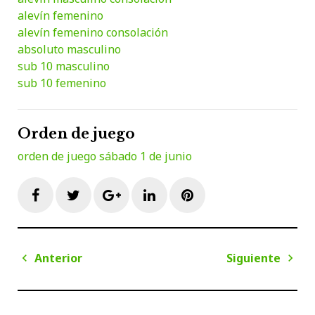
alevín femenino
alevín femenino consolación
absoluto masculino
sub 10 masculino
sub 10 femenino
Orden de juego
orden de juego sábado 1 de junio
Facebook
Twitter
Google+
LinkedIn
Pinterest
Navegación
Anterior
Siguiente
de
Anterior
Sigui
entradas