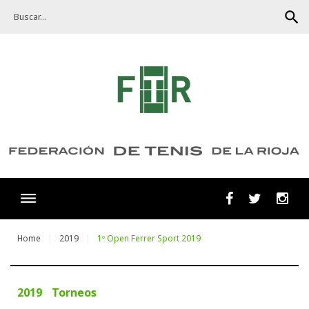
Skip
search
to
content
Facebook
Twitter
Ins
Home
2019
1º Open Ferrer Sport 2019
2019
Torneos